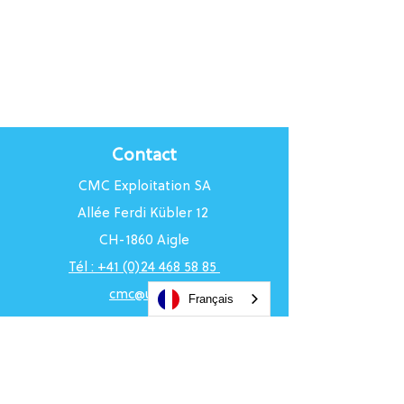
Contact
CMC Exploitation SA
Allée Ferdi Kübler 12
CH-1860 Aigle
Tél : +41 (0)24 468 58 85
cmc@uci.ch
Français
Horaires du Centre
Du lundi au vendredi