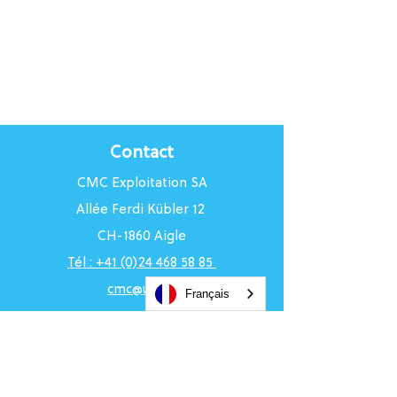
Contact
CMC Exploitation SA
Allée Ferdi Kübler 12
CH-1860 Aigle
Tél : +41 (0)24 468 58 85
cmc@uci.ch
Français
Horaires du Centre
Du lundi au vendredi