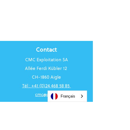
Contact
CMC Exploitation SA
Allée Ferdi Kübler 12
CH-1860 Aigle
Tél : +41 (0)24 468 58 85
cmc@uci.ch
Français
Horaires du Centre
Du lundi au vendredi