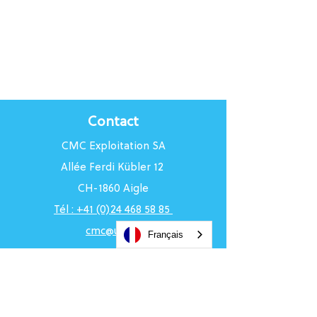
Contact
CMC Exploitation SA
Allée Ferdi Kübler 12
CH-1860 Aigle
Tél : +41 (0)24 468 58 85
cmc@uci.ch
Français
Horaires du Centre
Du lundi au vendredi