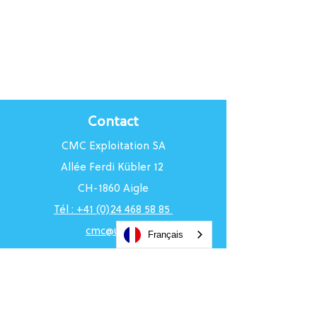
Contact
CMC Exploitation SA
Allée Ferdi Kübler 12
CH-1860 Aigle
Tél : +41 (0)24 468 58 85
cmc@uci.ch
Français
Horaires du Centre
Du lundi au vendredi