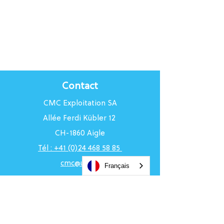
Contact
CMC Exploitation SA
Allée Ferdi Kübler 12
CH-1860 Aigle
Tél : +41 (0)24 468 58 85
cmc@uci.ch
Français
Horaires du Centre
Du lundi au vendredi