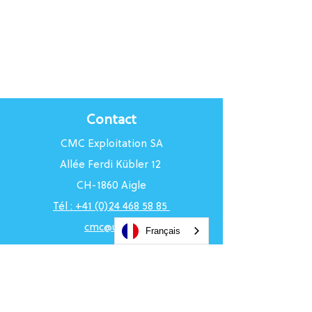
Contact
CMC Exploitation SA
Allée Ferdi Kübler 12
CH-1860 Aigle
Tél : +41 (0)24 468 58 85
cmc@uci.ch
Français
Horaires du Centre
Du lundi au vendredi