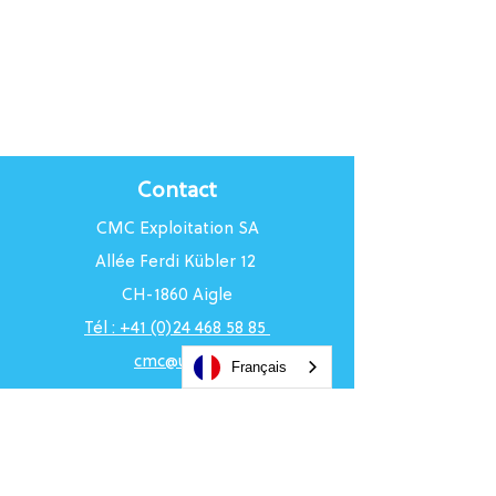
Contact
CMC Exploitation SA
Allée Ferdi Kübler 12
CH-1860 Aigle
Tél : +41 (0)24 468 58 85
cmc@uci.ch
Français
Horaires du Centre
Du lundi au vendredi