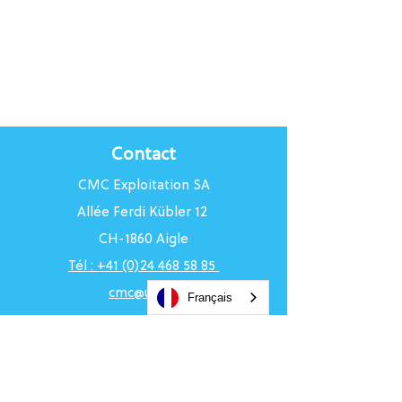
Contact
CMC Exploitation SA
Allée Ferdi Kübler 12
CH-1860 Aigle
Tél : +41 (0)24 468 58 85
cmc@uci.ch
Français
Horaires du Centre
Du lundi au vendredi