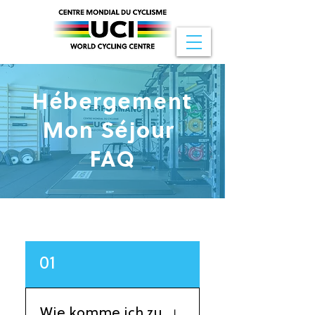
Hébergement
Mon Séjour
FAQ
01
Wie komme ich zu