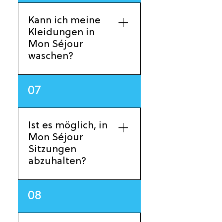
Verantwortlichen von
Mon Séjour in
Kann ich meine
Verbindung, damit
Kleidungen in
dieser die
Mon Séjour
notwendigen
waschen?
Reparaturen
vornehmen kann.
Ja, es steht
07
Waschmaschinen und
Wäschetrockner zur
Verfügung, ebenso
Ist es möglich, in
wie Waschpulver.
Mon Séjour
Sitzungen
abzuhalten?
Ja, es gibt einen
08
kleinen Raum für
Sitzungen mit