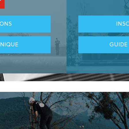
IONS
INS
HNIQUE
GUIDE