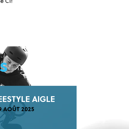
ne C1!
s
EESTYLE AIGLE
9 AOÛT 2025