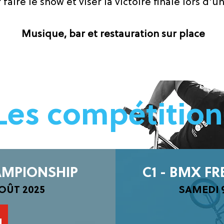
 faire le show et viser la victoire finale lors d'u
Musique, bar et restauration sur place
Les compétition
AMPIONSHIP
C1 - BMX FR
OÛT 2025
SAMEDI 