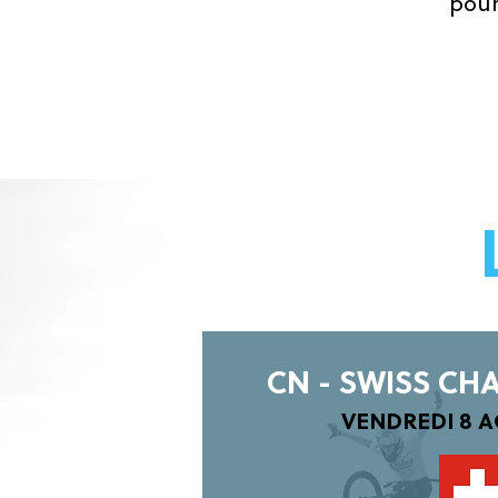
pour
CN - SWISS CH
VENDREDI 8 A