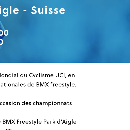
gle - Suisse
00
0
ondial du Cyclisme UCI, en
nationales de BMX freestyle.
l'occasion des championnats
e BMX Freestyle Park d'Aigle