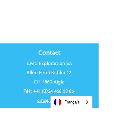
Contact
CMC Exploitation SA
Allée Ferdi Kübler 12
CH-1860 Aigle
Tél : +41 (0)24 468 58 85
cmc@uci.ch
Français
Horaires du Centre
Du lundi au vendredi