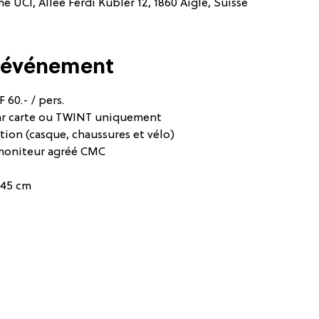
 UCI, Allée Ferdi Kübler 12, 1860 Aigle, Suisse
l'événement
 60.- / pers.
ar carte ou TWINT uniquement
tion (casque, chaussures et vélo)
moniteur agréé CMC
145 cm