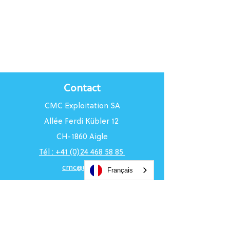
Contact
CMC Exploitation SA
Allée Ferdi Kübler 12
CH-1860 Aigle
Tél : +41 (0)24 468 58 85
cmc@uci.ch
Français
Horaires du Centre
Du lundi au vendredi