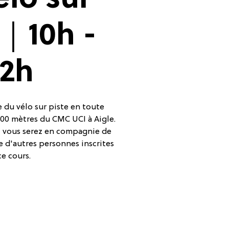
élo sur
e｜10h -
12h
 du vélo sur piste en toute
 200 mètres du CMC UCI à Aigle.
n, vous serez en compagnie de
e d'autres personnes inscrites
ce cours.