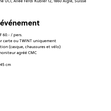
 UCI, Allée Ferdi Kübler 12, 1860 Aigle, Suisse
l'événement
 60.- / pers.
ar carte ou TWINT uniquement
tion (casque, chaussures et vélo)
moniteur agréé CMC
145 cm