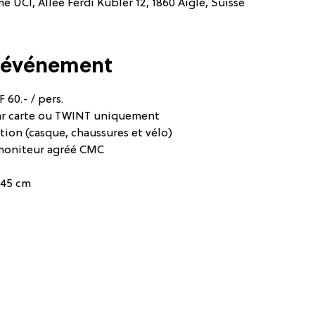
 UCI, Allée Ferdi Kübler 12, 1860 Aigle, Suisse
l'événement
 60.- / pers.
ar carte ou TWINT uniquement
tion (casque, chaussures et vélo)
moniteur agréé CMC
145 cm