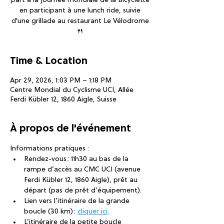
part à la journée mondiale de la Bicyclette
en participant à une lunch ride, suivie
d'une grillade au restaurant Le Vélodrome
🍴
Time & Location
Apr 29, 2026, 1:03 PM – 1:18 PM
Centre Mondial du Cyclisme UCI, Allée
Ferdi Kübler 12, 1860 Aigle, Suisse
À propos de l'événement
Informations pratiques : 
Rendez-vous : 11h30 au bas de la 
rampe d’accès au CMC UCI (avenue 
Ferdi Kübler 12, 1860 Aigle), prêt au 
départ (pas de prêt d’équipement). 
Lien vers l’itinéraire de la grande 
boucle (30 km) : 
cliquer ici
. 
L’itinéraire de la petite boucle 