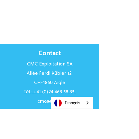
Contact
CMC Exploitation SA
Allée Ferdi Kübler 12
CH-1860 Aigle
Tél : +41 (0)24 468 58 85
cmc@uci.ch
Français
Horaires du Centre
Du lundi au vendredi