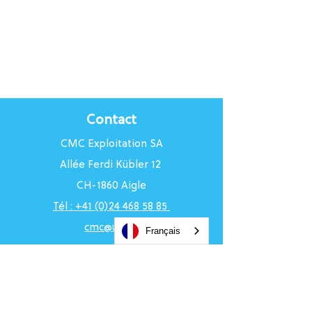
Contact
CMC Exploitation SA
Allée Ferdi Kübler 12
CH-1860 Aigle
Tél : +41 (0)24 468 58 85
cmc@uci.ch
Français
Horaires du Centre
Du lundi au vendredi