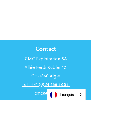
Contact
CMC Exploitation SA
Allée Ferdi Kübler 12
CH-1860 Aigle
Tél : +41 (0)24 468 58 85
cmc@uci.ch
Français
Horaires du Centre
Du lundi au vendredi