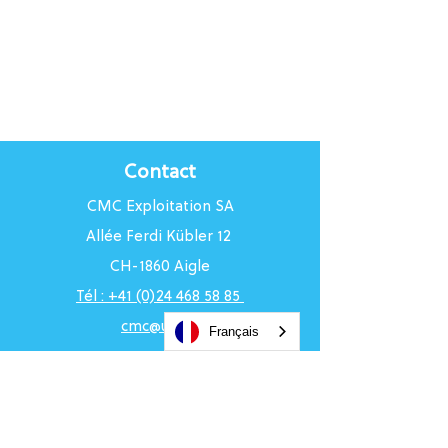
Contact
CMC Exploitation SA
Allée Ferdi Kübler 12
CH-1860 Aigle
Tél : +41 (0)24 468 58 85
cmc@uci.ch
Français
Horaires du Centre
Du lundi au vendredi