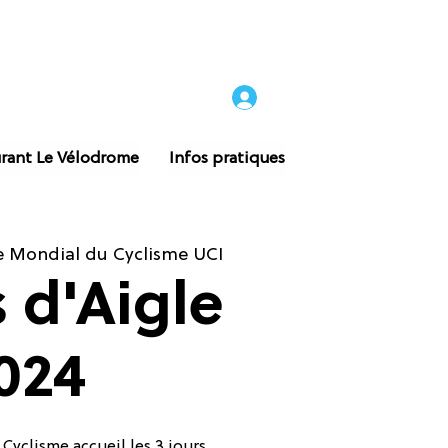
rant Le Vélodrome
Infos pratiques
e Mondial du Cyclisme UCI
s d'Aigle
024
Cyclisme accueil les 3 jours