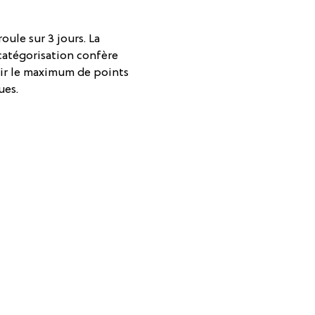
ule sur 3 jours. La 
 catégorisation confère 
nir le maximum de points 
ues.