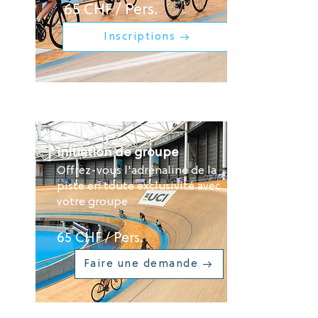
65 CHF / Pers.
Inscriptions →
Initiation de groupe
Offrez-vous l'adrénaline de la
piste en toute exclusivité avec
votre groupe
65 CHF / Pers.
Faire une demande →