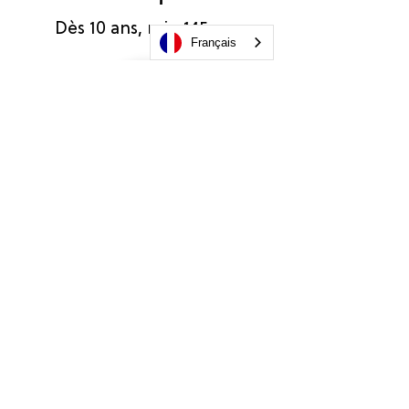
Dès 10 ans, min 145cm
Français
Disponibilités
Pour les groupes : date en
fonction des disponibilités de la
piste
Initiation piste
Besoin d'aide pour