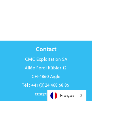
Contact
CMC Exploitation SA
Allée Ferdi Kübler 12
CH-1860 Aigle
Tél : +41 (0)24 468 58 85
cmc@uci.ch
Français
Horaires du Centre
Du lundi au vendredi