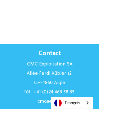
Contact
CMC Exploitation SA
Allée Ferdi Kübler 12
CH-1860 Aigle
Tél : +41 (0)24 468 58 85
cmc@uci.ch
Français
Horaires du Centre
Du lundi au vendredi