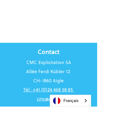
Contact
CMC Exploitation SA
Allée Ferdi Kübler 12
CH-1860 Aigle
Tél : +41 (0)24 468 58 85
cmc@uci.ch
Français
Horaires du Centre
Du lundi au vendredi