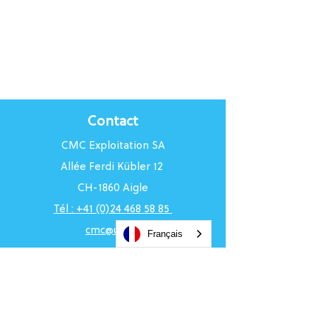
Contact
CMC Exploitation SA
Allée Ferdi Kübler 12
CH-1860 Aigle
Tél : +41 (0)24 468 58 85
cmc@uci.ch
Français
Horaires du Centre
Du lundi au vendredi