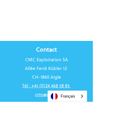
Contact
CMC Exploitation SA
Allée Ferdi Kübler 12
CH-1860 Aigle
Tél : +41 (0)24 468 58 85
cmc@uci.ch
Français
Horaires du Centre
Du lundi au vendredi