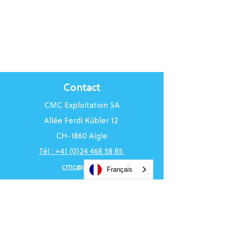
Contact
CMC Exploitation SA
Allée Ferdi Kübler 12
CH-1860 Aigle
Tél : +41 (0)24 468 58 85
cmc@uci.ch
Français
Horaires du Centre
Du lundi au vendredi