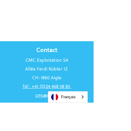
Contact
CMC Exploitation SA
Allée Ferdi Kübler 12
CH-1860 Aigle
Tél : +41 (0)24 468 58 85
cmc@uci.ch
Français
Horaires du Centre
Du lundi au vendredi